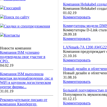
Компания Helukabel созда
Глоссарий
Компания Helukabel созда
01.02.19
Поиск по сайту
Комментировать
Коммутаторы модели DMS
Скидки и спецпредложения
Коммутаторы D-Link стали
28.09.18
Контакты
Комментировать
LANmark-7A 1200 AWG22
Новости компании
Компания предупреждает 
Компания ISM успешно
21.10.16
подтвердила свое участие в
Комментировать
СРО.
04.02.19
Новый дизайн и облегченн
Новый дизайн и облегченн
Компания ISM выполнила
31.08.16
монтаж видеонаблюдения, скс и
Комментировать
WiFi в крупном логистическом
центре фирмы...
Большой популярностью п
31.01.19
Популярность звукоизоля
01.12.15
Рекомендательное письмо от
Комментировать
компании Квенбергер