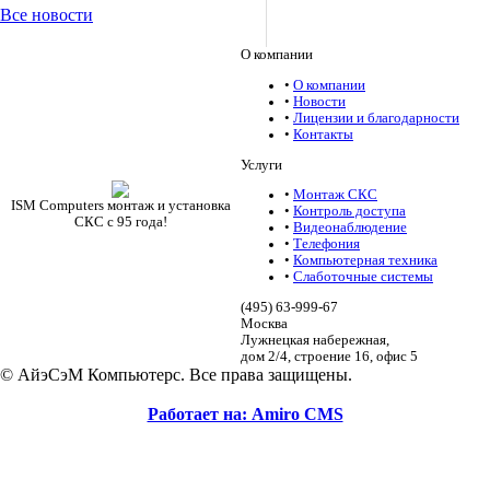
Все новости
О компании
•
О компании
•
Новости
•
Лицензии и благодарности
•
Контакты
Услуги
•
Монтаж СКС
ISM Computers монтаж и установка
•
Контроль доступа
СКС c 95 года!
•
Видеонаблюдение
•
Телефония
•
Компьютерная техника
•
Слаботочные системы
(495)
63-999-67
Москва
Лужнецкая набережная,
дом 2/4, строение 16, офис 5
© АйэСэМ Компьютерс. Все права защищены.
Работает на: Amiro CMS