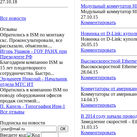
27.10.18
Модульный коммутатор HP
Модульный коммутатор HP
27.10.15
Все новости
Комментировать
Отзывы
Новинка от D-Link: куполь
Обратились в ISM по монтажу
Новинка от D-Link: куполь
скс. Проконсультировали, все
26.05.15
рассказали, объяснили....
Комментировать
Игорь Ушаков - ГОУ РАНХ при
Президенте РФ
Высокоскоростной Etherne
Благодарим компанию ISM за
Высокоскоростной Etherne
15 лет плодотворного
28.04.15
сотрудничества. Быстро...
Комментировать
Эрдынеев Николай - Начальник
отдела МТС ИТ
Коммутаторы от американс
Обратились в компанию ISM по
Коммутаторы от американс
поводу оборудования офисов
14.04.15
продаж системой...
Комментировать
П. Капель - Типография Ирм-1
Все отзывы
В 2014 году начали провод
Замедление скоростей – Et
Подписка на новости
31.03.15
Комментировать
Введите код: