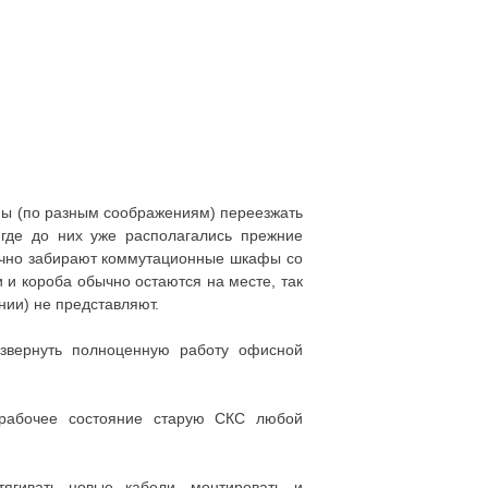
ены (по разным соображениям) переезжать
где до них уже располагались прежние
чно забирают коммутационные шкафы со
 и короба обычно остаются на месте, так
нии) не представляют.
звернуть полноценную работу офисной
 рабочее состояние старую СКС любой
ягивать новые кабели, монтировать и