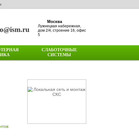
ы
Москва
Лужнецкая набережная,
fo@ism.ru
дом 2/4, строение 16, офис
5
ТЕРНАЯ
СЛАБОТОЧНЫЕ
НИКА
СИСТЕМЫ
нтов