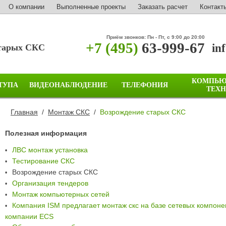
О компании
Выполненные проекты
Заказать расчет
Контакт
Приём звонков: Пн - Пт, с 9:00 до 20:00
+7 (495)
63-999-67
in
старых СКС
КОМПЬЮ
ТУПА
ВИДЕОНАБЛЮДЕНИЕ
ТЕЛЕФОНИЯ
ТЕХ
Главная
/
Монтаж СКС
/
Возрождение старых СКС
Полезная информация
ЛВС монтаж установка
•
Тестирование СКС
•
Возрождение старых СКС
•
Организация тендеров
•
Монтаж компьютерных сетей
•
Компания ISM предлагает монтаж скс на базе сетевых компоне
•
компании ECS