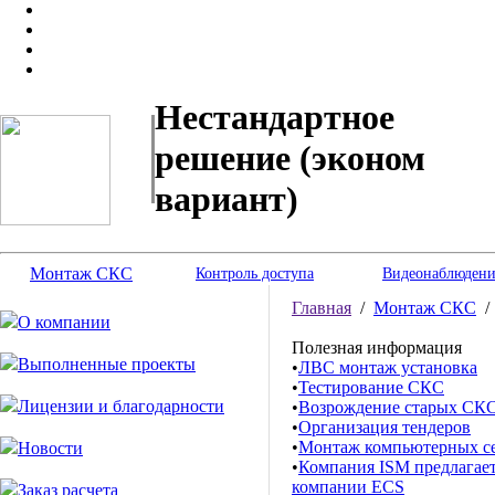
Нестандартное
решение (эконом
вариант)
Монтаж СКС
Контроль доступа
Видеонаблюдени
Главная
/
Монтаж СКС
О компании
Полезная информация
Выполненные проекты
•
ЛВС монтаж установка
•
Тестирование СКС
Лицензии и благодарности
•
Возрождение старых СК
•
Организация тендеров
•
Монтаж компьютерных с
Новости
•
Компания ISM предлагает
компании ECS
Заказ расчета