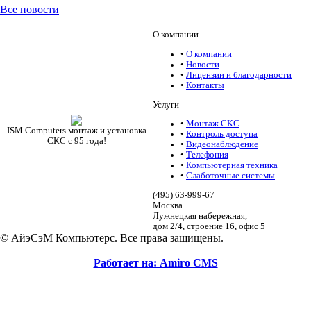
Все новости
О компании
•
О компании
•
Новости
•
Лицензии и благодарности
•
Контакты
Услуги
•
Монтаж СКС
ISM Computers монтаж и установка
•
Контроль доступа
СКС c 95 года!
•
Видеонаблюдение
•
Телефония
•
Компьютерная техника
•
Слаботочные системы
(495)
63-999-67
Москва
Лужнецкая набережная,
дом 2/4, строение 16, офис 5
© АйэСэМ Компьютерс. Все права защищены.
Работает на: Amiro CMS