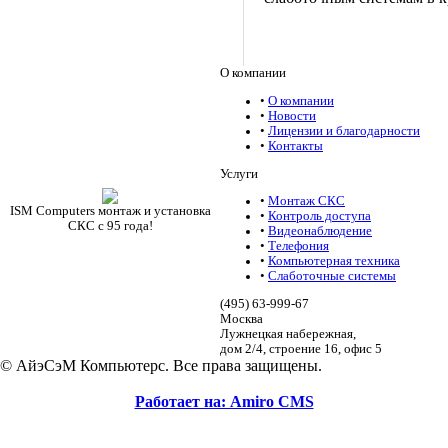
О компании
•
О компании
•
Новости
•
Лицензии и благодарности
•
Контакты
Услуги
•
Монтаж СКС
ISM Computers монтаж и установка
•
Контроль доступа
СКС c 95 года!
•
Видеонаблюдение
•
Телефония
•
Компьютерная техника
•
Слаботочные системы
(495)
63-999-67
Москва
Лужнецкая набережная,
дом 2/4, строение 16, офис 5
© АйэСэМ Компьютерс. Все права защищены.
Работает на: Amiro CMS