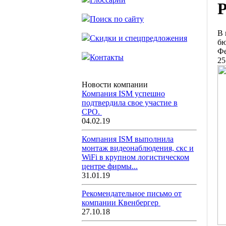
Р
Поиск по сайту
В 
Скидки и спецпредложения
бю
Фе
Контакты
25
Новости компании
Компания ISM успешно
подтвердила свое участие в
СРО.
04.02.19
Компания ISM выполнила
монтаж видеонаблюдения, скс и
WiFi в крупном логистическом
центре фирмы...
31.01.19
Рекомендательное письмо от
компании Квенбергер
27.10.18