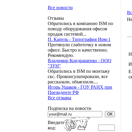
Все новости
Вс
Отзывы
Не
Обратились в компанию ISM по
поводу оборудования офисов
продаж системой...
П. Капель - Типография Ирм-1
Протянули слаботочку в новом
офисе. Быстро и качественно.
Н
Рекомендую.
Владимир Кондрашенко - ООО
И
"ЗУН"
Обратились в ISM по монтажу
E
скс. Проконсультировали, все
с
рассказали, объяснили....
Игорь Ушаков - ГОУ РАНХ при
Президенте РФ
Все отзывы
Подписка на новости
Введите
код: